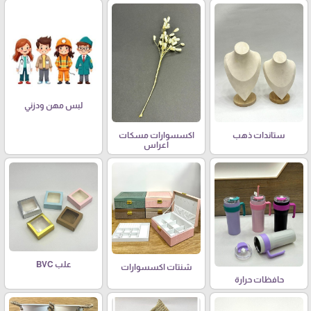
لبس مهن ودزني
ستاندات ذهب
اكسسوارات مسكات
اعراس
علب BVC
شنتات اكسسوارات
حافظات حرارة