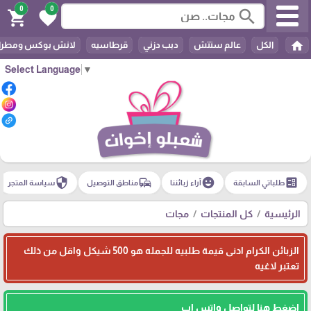
0
0
search
shopping_cart
favorite
home
الكل
عالم ستتش
دبب دزني
قرطاسيه
لانش بوكس ومطرا
Select Language
▼
security
commute
emoji_emotions
ballot
طلباتي السابقة
آراء زبائننا
مناطق التوصيل
سياسة المتجر
الرئيسية
كل المنتجات
مجات
الزبائن الكرام ادنى قيمة طلبيه للجمله هو 500 شيكل واقل من ذلك
تعتبر لاغيه
اضغط هنا لتواصل واتس اب