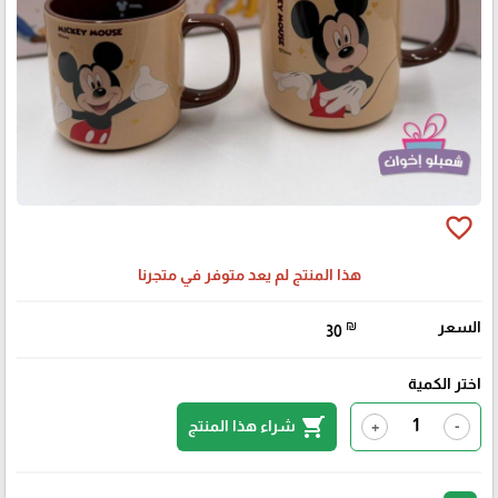
favorite_border
هذا المنتج لم يعد متوفر في متجرنا
السعر
₪
30
اختر الكمية
shopping_cart
شراء هذا المنتج
+
-