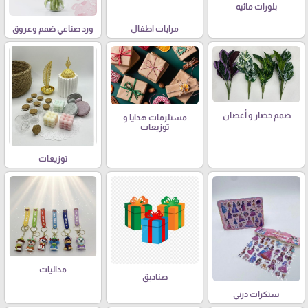
بلورات مائيه
مرايات اطفال
ورد صناعي ضمم وعروق
ضمم خضار و أغصان
مستلزمات هدايا و
توزيعات
توزيعات
مداليات
صناديق
ستكرات دزني