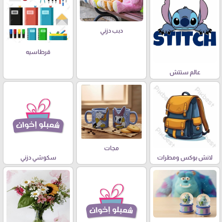
دبب دزني
قرطاسيه
عالم ستتش
مجات
لانش بوكس ومطرات
سكوشي دزني