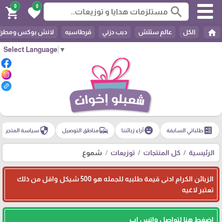
0
0
search
shopping_cart
favorite
home
الكل
عالم ستتش
دبب دزني
قرطاسيه
لانش بوكس ومطرا
Select Language
▼
security
commute
emoji_emotions
ballot
طلباتي السابقة
آراء زبائننا
مناطق التوصيل
سياسة المتجر
الرئيسية
كل المنتجات
توزيعات
شموع
الزبائن الكرام ادنى قيمة طلبيه للجمله هو 500 شيكل واقل من ذلك
تعتبر لاغيه
اضغط هنا لتواصل واتس اب