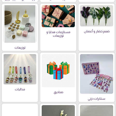
ضمم خضار و أغصان
مستلزمات هدايا و
توزيعات
توزيعات
مداليات
صناديق
ستكرات دزني