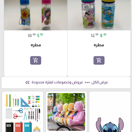
₪
₪
₪
₪
10
5
12
8
مطره
مطره
add_shopping_cart
add_shopping_cart
keyboard_double_arrow_left
more_horiz
عرض الكل
عروض وخصومات لفترة محدودة