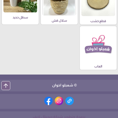
سطل حديد
سلال قش
قطع خشب
العاب
arrow_upward
© شعبلو اخوان
برمجة وتطوير شركة ديجيتال لايف