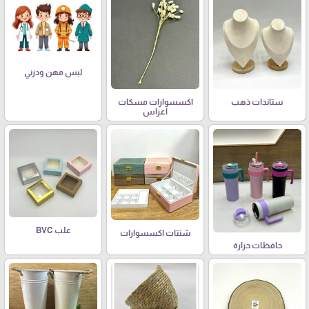
لبس مهن ودزني
ستاندات ذهب
اكسسوارات مسكات
اعراس
علب BVC
شنتات اكسسوارات
حافظات حرارة