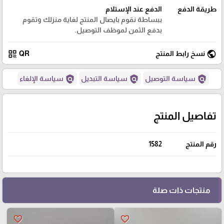
طريقة الدفع
الدفع عند الإستلام
ببساطة نقوم بايصال المنتج لغاية منزلك وتقوم
بدفع الثمن لموظف التوصيل.
qr_code
public
نسخ رابط المنتج
QR
policy
policy
policy
سياسة التوصيل
سياسة التبديل
سياسة الإلغاء
تفاصيل المنتج
رقم المنتج
1582
منتجات ذات صلة
favorite_border
favorite_border