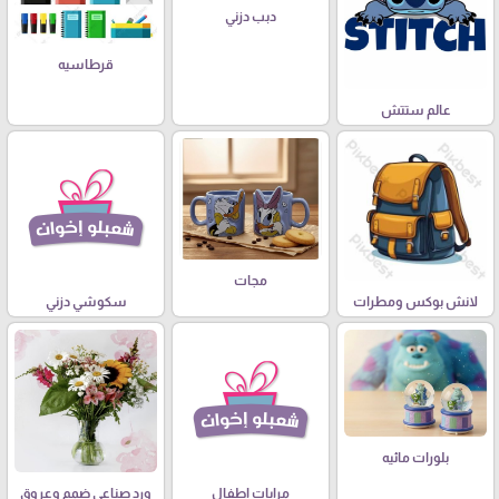
دبب دزني
قرطاسيه
عالم ستتش
مجات
لانش بوكس ومطرات
سكوشي دزني
بلورات مائيه
مرايات اطفال
ورد صناعي ضمم وعروق