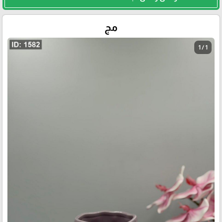
مج
1 / 1