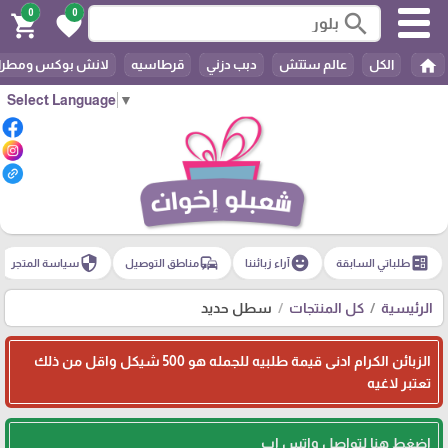
0
0
search
shopping_cart
favorite
home
الكل
عالم ستتش
دبب دزني
قرطاسيه
لانش بوكس ومطرا
Select Language
▼
security
commute
emoji_emotions
ballot
طلباتي السابقة
آراء زبائننا
مناطق التوصيل
سياسة المتجر
الرئيسية
كل المنتجات
سطل حديد
الزبائن الكرام ادنى قيمة طلبيه للجمله هو 500 شيكل واقل من ذلك
تعتبر لاغيه
اضغط هنا لتواصل واتس اب