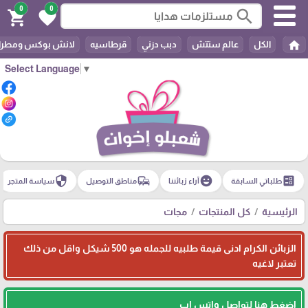
0
0
search
shopping_cart
favorite
home
الكل
عالم ستتش
دبب دزني
قرطاسيه
لانش بوكس ومطرا
Select Language
▼
security
commute
emoji_emotions
ballot
طلباتي السابقة
آراء زبائننا
مناطق التوصيل
سياسة المتجر
الرئيسية
كل المنتجات
مجات
الزبائن الكرام ادنى قيمة طلبيه للجمله هو 500 شيكل واقل من ذلك
تعتبر لاغيه
اضغط هنا لتواصل واتس اب