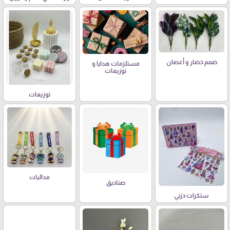
ضمم خضار و أغصان
مستلزمات هدايا و
توزيعات
توزيعات
مداليات
صناديق
ستكرات دزني