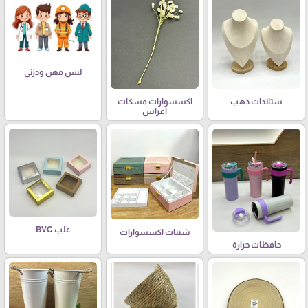
لبس مهن ودزني
ستاندات ذهب
اكسسوارات مسكات
اعراس
علب BVC
شنتات اكسسوارات
حافظات حرارة