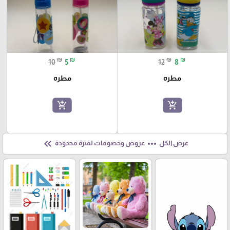
₪
₪
₪
₪
10
5
12
8
مطره
مطره
add_shopping_cart
add_shopping_cart
keyboard_double_arrow_left
more_horiz
عرض الكل
عروض وخصومات لفترة محدودة