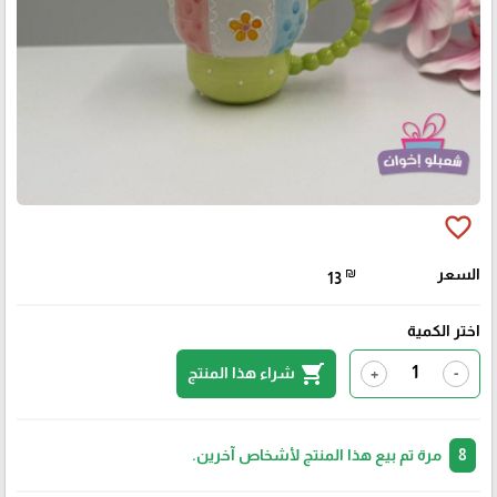
favorite_border
السعر
₪
13
اختر الكمية
shopping_cart
شراء هذا المنتج
+
-
8
مرة تم بيع هذا المنتج لأشخاص آخرين.