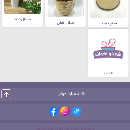
سطل حديد
سلال قش
قطع خشب
العاب
arrow_upward
© شعبلو اخوان
برمجة وتطوير شركة ديجيتال لايف