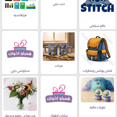
دبب دزني
قرطاسيه
عالم ستتش
مجات
لانش بوكس ومطرات
سكوشي دزني
بلورات مائيه
مرايات اطفال
ورد صناعي ضمم وعروق