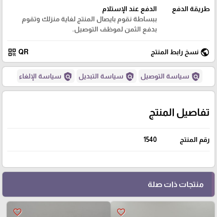
طريقة الدفع
الدفع عند الإستلام
ببساطة نقوم بايصال المنتج لغاية منزلك وتقوم
بدفع الثمن لموظف التوصيل.
qr_code
public
نسخ رابط المنتج
QR
policy
policy
policy
سياسة التوصيل
سياسة التبديل
سياسة الإلغاء
تفاصيل المنتج
رقم المنتج
1540
منتجات ذات صلة
favorite_border
favorite_border