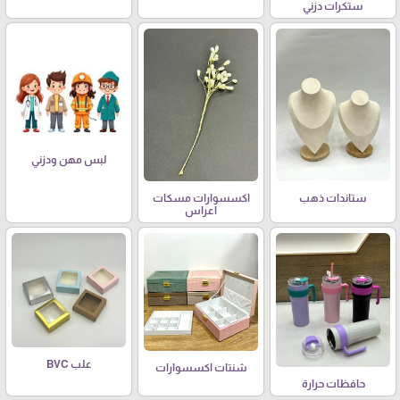
ستكرات دزني
لبس مهن ودزني
ستاندات ذهب
اكسسوارات مسكات
اعراس
علب BVC
شنتات اكسسوارات
حافظات حرارة