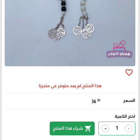
favorite_border
هذا المنتج لم يعد متوفر في متجرنا
السعر
₪
36
اختر الكمية
shopping_cart
شراء هذا المنتج
+
-