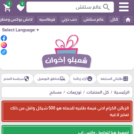
0
0
search
shopping_cart
favorite
home
الكل
عالم ستتش
دبب دزني
قرطاسيه
لانش بوكس ومطرا
Select Language
▼
security
commute
emoji_emotions
ballot
طلباتي السابقة
آراء زبائننا
مناطق التوصيل
سياسة المتجر
الرئيسية
كل المنتجات
توزيعات
مسابح
الزبائن الكرام ادنى قيمة طلبيه للجمله هو 500 شيكل واقل من ذلك
تعتبر لاغيه
اضغط هنا لتواصل واتس اب