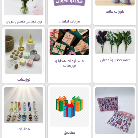
بلورات مائيه
مرايات اطفال
ورد صناعي ضمم وعروق
ضمم خضار و أغصان
مستلزمات هدايا و
توزيعات
توزيعات
مداليات
صناديق