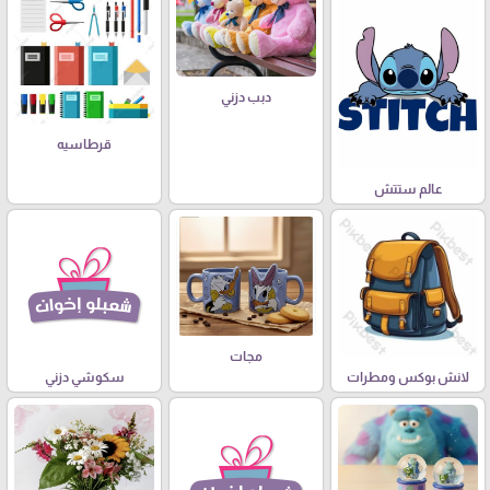
دبب دزني
قرطاسيه
عالم ستتش
مجات
لانش بوكس ومطرات
سكوشي دزني