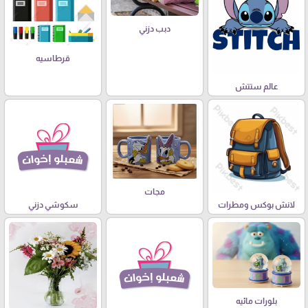
دبب دزني
قرطاسيه
عالم ستتش
مجات
لانش بوكس ومطرات
سكوشي دزني
بلورات مائيه