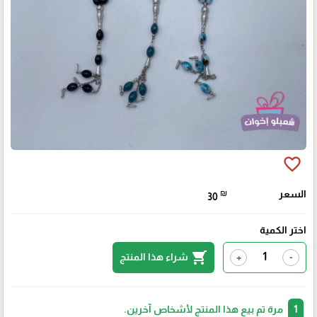
favorite_border
السعر
₪
30
اختر الكمية
shopping_cart
شراء هذا المنتج
+
-
1
مرة تم بيع هذا المنتج لأشخاص آخرين.