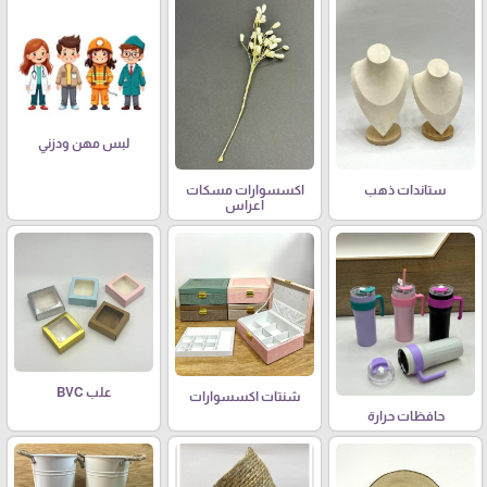
لبس مهن ودزني
ستاندات ذهب
اكسسوارات مسكات
اعراس
علب BVC
شنتات اكسسوارات
حافظات حرارة