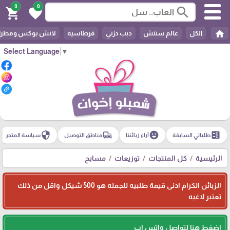
0
0
search
shopping_cart
favorite
home
الكل
عالم ستتش
دبب دزني
قرطاسيه
لانش بوكس ومطرا
Select Language
▼
security
commute
emoji_emotions
ballot
طلباتي السابقة
آراء زبائننا
مناطق التوصيل
سياسة المتجر
الرئيسية
كل المنتجات
توزيعات
مسابح
الزبائن الكرام ادنى قيمة طلبيه للجمله هو 500 شيكل واقل من ذلك
تعتبر لاغيه
اضغط هنا لتواصل واتس اب