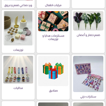
مرايات اطفال
ورد صناعي ضمم وعروق
ضمم خضار و أغصان
مستلزمات هدايا و
توزيعات
توزيعات
مداليات
صناديق
ستكرات دزني