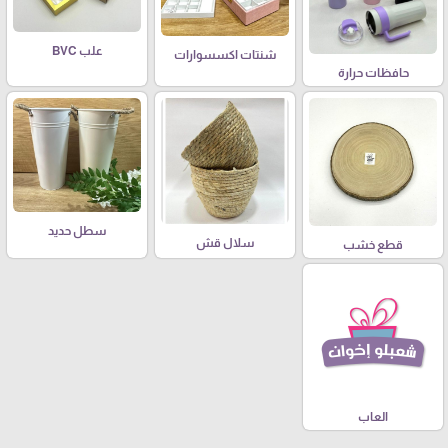
علب BVC
شنتات اكسسوارات
حافظات حرارة
سطل حديد
سلال قش
قطع خشب
العاب