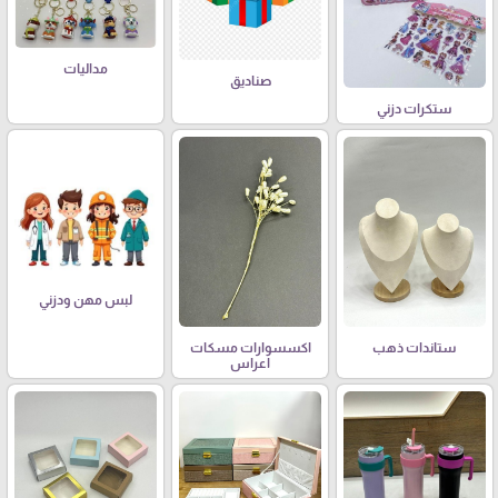
مداليات
صناديق
ستكرات دزني
لبس مهن ودزني
ستاندات ذهب
اكسسوارات مسكات
اعراس