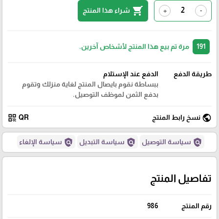
shopping_cart
شراء هذا المنتج
+
-
191
مرة تم بيع هذا المنتج لأشخاص آخرين.
طريقة الدفع
الدفع عند الإستلام
ببساطة نقوم بايصال المنتج لغاية منزلك وتقوم
بدفع الثمن لموظف التوصيل.
qr_code
public
نسخ رابط المنتج
QR
policy
policy
policy
سياسة التوصيل
سياسة التبديل
سياسة الإلغاء
تفاصيل المنتج
رقم المنتج
986