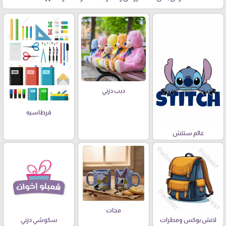
دبب دزني
قرطاسيه
عالم ستتش
مجات
لانش بوكس ومطرات
سكوشي دزني