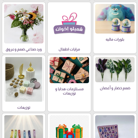
بلورات مائيه
مرايات اطفال
ورد صناعي ضمم وعروق
ضمم خضار و أغصان
مستلزمات هدايا و
توزيعات
توزيعات