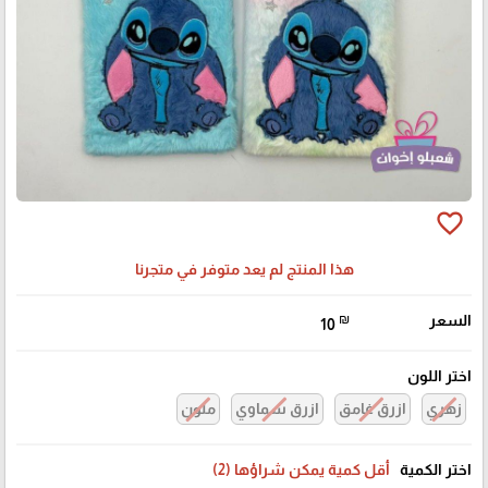
favorite_border
هذا المنتج لم يعد متوفر في متجرنا
السعر
₪
10
اختر اللون
زهري
ازرق غامق
ازرق سماوي
ملون
اختر الكمية
أقل كمية يمكن شراؤها (2)