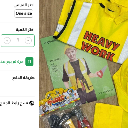
اختر القياس
One size
اختر الكمية
+
-
11
مرة تم بيع هذا
طريقة الدفع
public
نسخ رابط المنتج