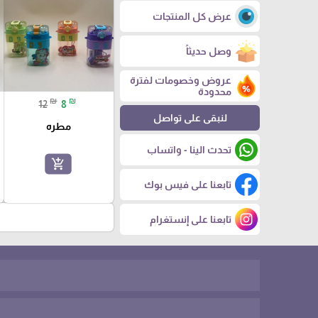
عرض كل المنتجات
وصل حديثاً
عروض وخصومات لفترة
محدودة
₪
₪
12
8
لنبقى على تواصل
مطره
تحدث الينا - واتساب
add_shopping_cart
تابعنا على فيس بوك
تابعنا على إنستغرام