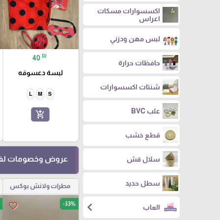
اكسسوارات مسكات
اعراس
لبس مهن ودزني
₪
40
حافظات حرارة
لبسة دعسوقه
شنتات اكسسوارات
L
M
S
علب BVC
add_shopping_cart
قطع خشب
عروض وخصومات لفت
سلال قش
سطل حديد
مطرات ولانش بوكس
chevron_left
-33%
favorite_border
العاب