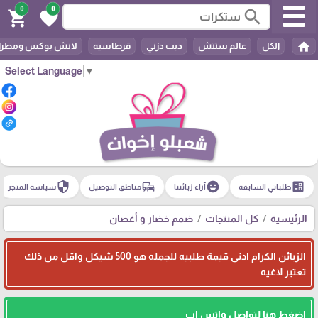
0
0
search
shopping_cart
favorite
home
الكل
عالم ستتش
دبب دزني
قرطاسيه
لانش بوكس ومطرا
Select Language
▼
security
commute
emoji_emotions
ballot
طلباتي السابقة
آراء زبائننا
مناطق التوصيل
سياسة المتجر
الرئيسية
كل المنتجات
ضمم خضار و أغصان
الزبائن الكرام ادنى قيمة طلبيه للجمله هو 500 شيكل واقل من ذلك
تعتبر لاغيه
اضغط هنا لتواصل واتس اب