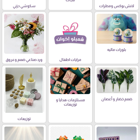
مجات
لانش بوكس ومطرات
سكوشي دزني
بلورات مائيه
مرايات اطفال
ورد صناعي ضمم وعروق
ضمم خضار و أغصان
مستلزمات هدايا و
توزيعات
توزيعات