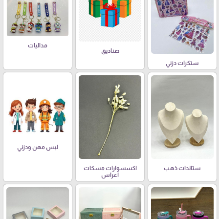
مداليات
صناديق
ستكرات دزني
لبس مهن ودزني
ستاندات ذهب
اكسسوارات مسكات
اعراس