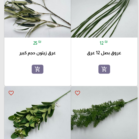
₪
₪
25
12
عروق بصل 12 عرق
عرق زيتون حجم كبير
add_shopping_cart
add_shopping_cart
favorite_border
favorite_border