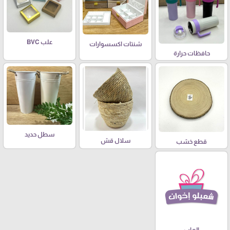
علب BVC
شنتات اكسسوارات
حافظات حرارة
سطل حديد
سلال قش
قطع خشب