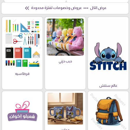
keyboard_double_arrow_left
more_horiz
عرض الكل
عروض وخصومات لفترة محدودة
دبب دزني
قرطاسيه
عالم ستتش