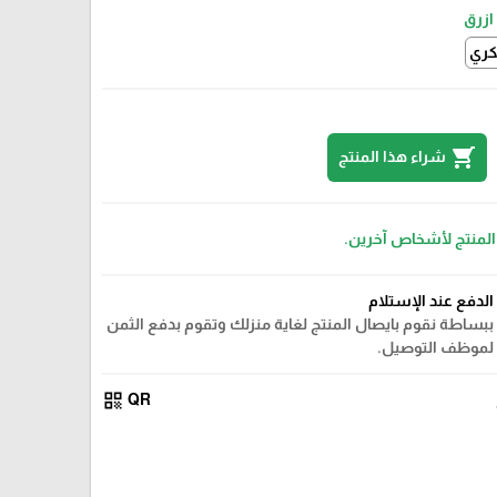
ازرق
ري
shopping_cart
شراء هذا المنتج
 المنتج لأشخاص آخرين.
الدفع عند الإستلام
ببساطة نقوم بايصال المنتج لغاية منزلك وتقوم بدفع الثمن
لموظف التوصيل.
qr_code
QR