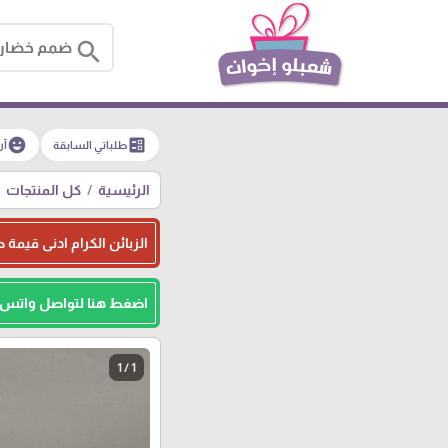
search
emoji_emotions
ballot
طلباتي السابقة
آر
الرئيسية
كل المنتجات
الزبائن الكرام ادنى قيمة طلبيه للجمله هو 500
اضغط هنا لتواصل واتس
1 / 1