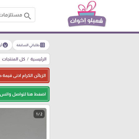
search
emoji_emotions
ballot
طلباتي السابقة
آر
الرئيسية
كل المنتجات
الزبائن الكرام ادنى قيمة طلبيه للجمله هو 500
اضغط هنا لتواصل واتس
1 / 2