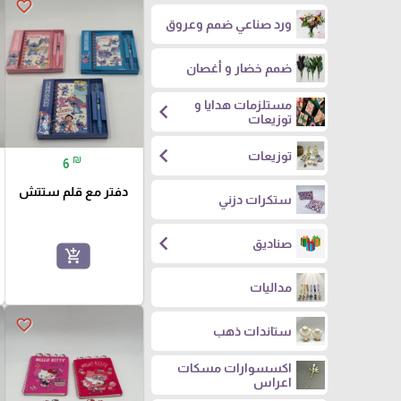
favorite_border
ورد صناعي ضمم وعروق
ضمم خضار و أغصان
مستلزمات هدايا و
chevron_left
توزيعات
chevron_left
توزيعات
₪
6
دفتر مع قلم ستتش
ستكرات دزني
chevron_left
صناديق
add_shopping_cart
مداليات
favorite_border
ستاندات ذهب
اكسسوارات مسكات
اعراس