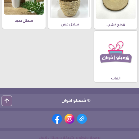
سطل حديد
سلال قش
قطع خشب
العاب
arrow_upward
© شعبلو اخوان
برمجة وتطوير شركة ديجيتال لايف