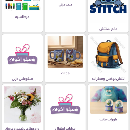
دبب دزني
قرطاسيه
عالم ستتش
مجات
لانش بوكس ومطرات
سكوشي دزني
بلورات مائيه
مرايات اطفال
ورد صناعي ضمم وعروق