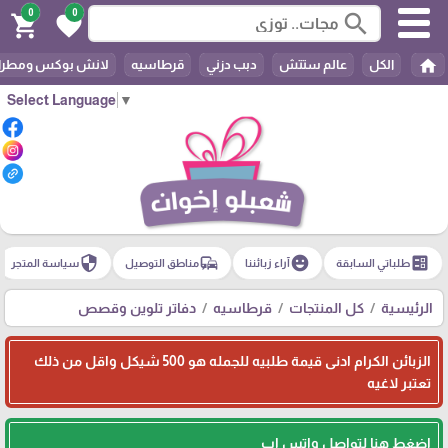
0
0
search
shopping_cart
favorite
home
الكل
عالم ستتش
دبب دزني
قرطاسيه
لانش بوكس ومطرا
Select Language
▼
security
commute
emoji_emotions
ballot
طلباتي السابقة
آراء زبائننا
مناطق التوصيل
سياسة المتجر
الرئيسية
كل المنتجات
قرطاسيه
دفاتر تلوين وقصص
الزبائن الكرام ادنى قيمة طلبيه للجمله هو 500 شيكل واقل من ذلك
تعتبر لاغيه
اضغط هنا لتواصل واتس اب