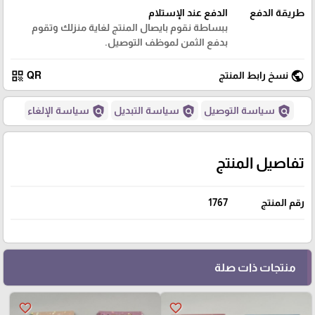
طريقة الدفع
الدفع عند الإستلام
ببساطة نقوم بايصال المنتج لغاية منزلك وتقوم
بدفع الثمن لموظف التوصيل.
qr_code
public
نسخ رابط المنتج
QR
policy
policy
policy
سياسة التوصيل
سياسة التبديل
سياسة الإلغاء
تفاصيل المنتج
رقم المنتج
1767
منتجات ذات صلة
favorite_border
favorite_border