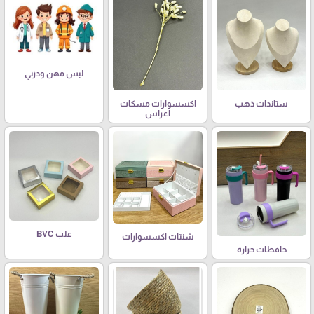
لبس مهن ودزني
ستاندات ذهب
اكسسوارات مسكات
اعراس
علب BVC
شنتات اكسسوارات
حافظات حرارة