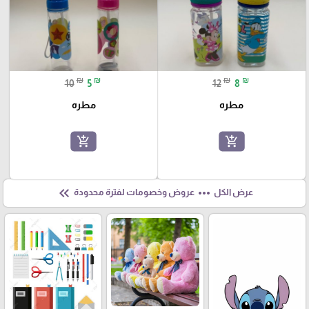
₪
₪
₪
₪
10
5
12
8
مطره
مطره
add_shopping_cart
add_shopping_cart
keyboard_double_arrow_left
more_horiz
عرض الكل
عروض وخصومات لفترة محدودة