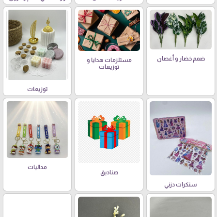
ضمم خضار و أغصان
مستلزمات هدايا و
توزيعات
توزيعات
مداليات
صناديق
ستكرات دزني