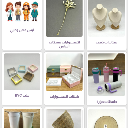
لبس مهن ودزني
ستاندات ذهب
اكسسوارات مسكات
اعراس
علب BVC
شنتات اكسسوارات
حافظات حرارة