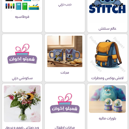
دبب دزني
قرطاسيه
عالم ستتش
مجات
لانش بوكس ومطرات
سكوشي دزني
بلورات مائيه
مرايات اطفال
ورد صناعي ضمم وعروق