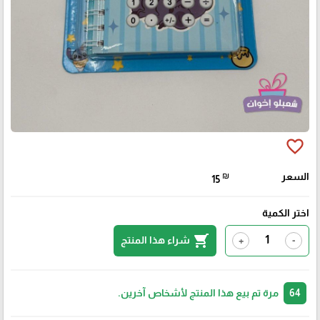
favorite_border
السعر
₪
15
اختر الكمية
shopping_cart
شراء هذا المنتج
+
-
64
مرة تم بيع هذا المنتج لأشخاص آخرين.