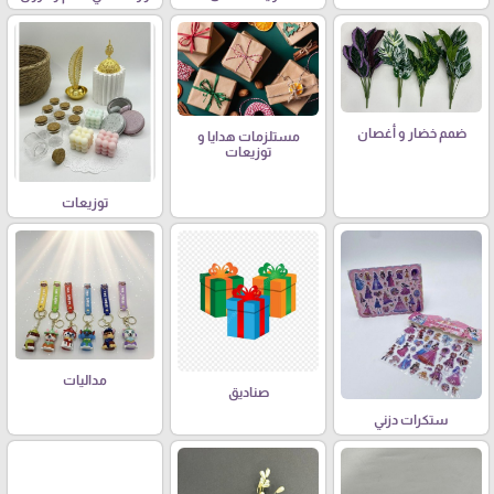
ضمم خضار و أغصان
مستلزمات هدايا و
توزيعات
توزيعات
مداليات
صناديق
ستكرات دزني