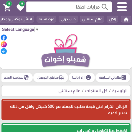
0
0
search
shopping_cart
favorite
home
الكل
عالم ستتش
دبب دزني
قرطاسيه
لانش بوكس ومطرا
Select Language
▼
security
commute
emoji_emotions
ballot
طلباتي السابقة
آراء زبائننا
مناطق التوصيل
سياسة المتجر
الرئيسية
كل المنتجات
عالم ستتش
الزبائن الكرام ادنى قيمة طلبيه للجمله هو 500 شيكل واقل من ذلك
تعتبر لاغيه
اضغط هنا لتواصل واتس اب