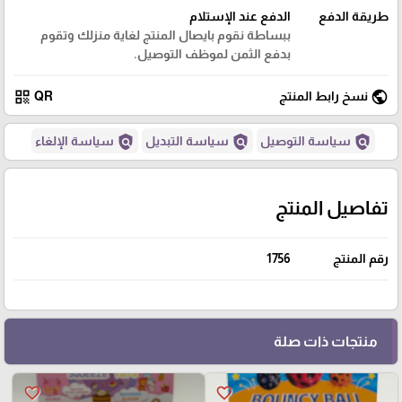
طريقة الدفع
الدفع عند الإستلام
ببساطة نقوم بايصال المنتج لغاية منزلك وتقوم
بدفع الثمن لموظف التوصيل.
qr_code
public
نسخ رابط المنتج
QR
policy
policy
policy
سياسة التوصيل
سياسة التبديل
سياسة الإلغاء
تفاصيل المنتج
رقم المنتج
1756
منتجات ذات صلة
favorite_border
favorite_border