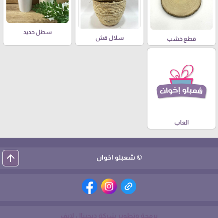
سطل حديد
سلال قش
قطع خشب
العاب
arrow_upward
© شعبلو اخوان
برمجة وتطوير شركة ديجيتال لايف