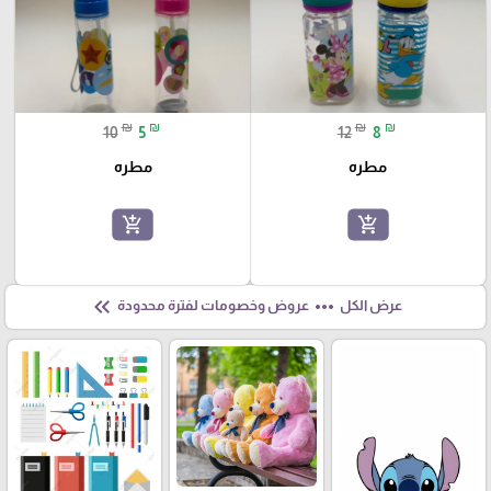
₪
₪
₪
₪
10
5
12
8
مطره
مطره
add_shopping_cart
add_shopping_cart
keyboard_double_arrow_left
more_horiz
عرض الكل
عروض وخصومات لفترة محدودة