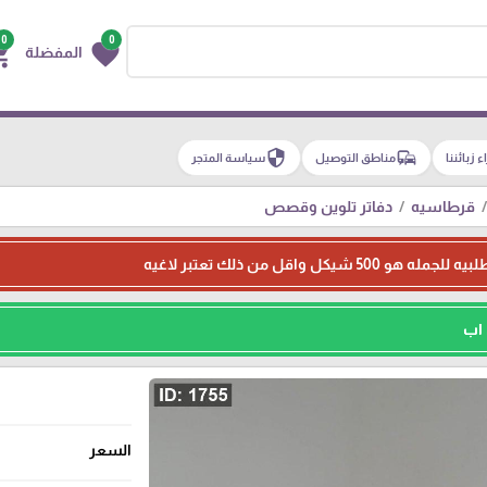
0
0
g_cart
favorite
المفضلة
security
commute
اء زبائننا
مناطق التوصيل
سياسة المتجر
قرطاسيه
دفاتر تلوين وقصص
 شيكل واقل من ذلك تعتبر لاغيه
 اب
السعر