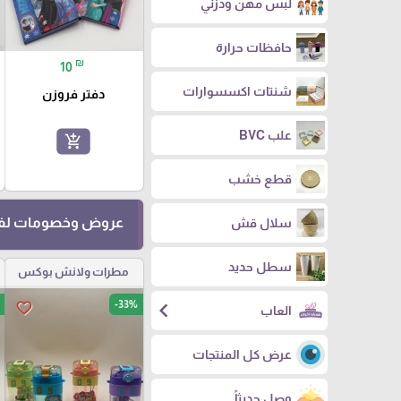
لبس مهن ودزني
حافظات حرارة
₪
10
شنتات اكسسوارات
دفتر فروزن
علب BVC
add_shopping_cart
قطع خشب
عروض وخصومات لفت
سلال قش
سطل حديد
مطرات ولانش بوكس
chevron_left
-33%
favorite_border
العاب
عرض كل المنتجات
وصل حديثاً