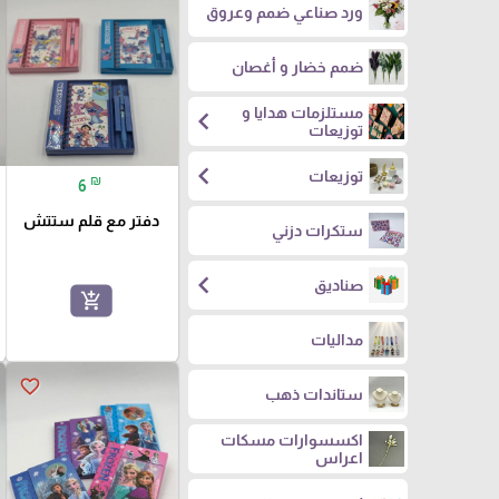
ورد صناعي ضمم وعروق
ضمم خضار و أغصان
مستلزمات هدايا و
chevron_left
توزيعات
chevron_left
توزيعات
₪
6
دفتر مع قلم ستتش
ستكرات دزني
chevron_left
صناديق
add_shopping_cart
مداليات
favorite_border
ستاندات ذهب
اكسسوارات مسكات
اعراس