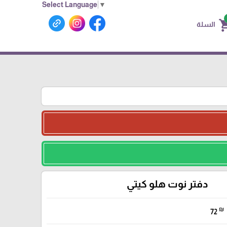
Select Language
▼
shoppin
السلة
دفتر نوت هلو كيتي
₪
72