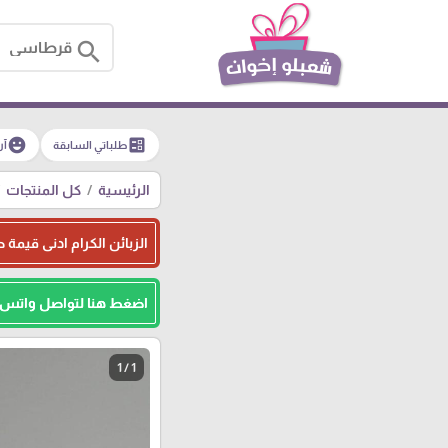
search
emoji_emotions
ballot
طلباتي السابقة
آر
الرئيسية
كل المنتجات
الزبائن الكرام ادنى قيمة طلبيه للجمله هو 500
اضغط هنا لتواصل واتس
1 / 1