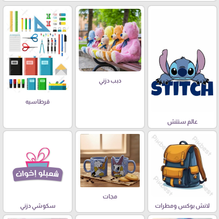
دبب دزني
قرطاسيه
عالم ستتش
مجات
لانش بوكس ومطرات
سكوشي دزني