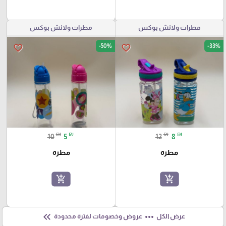
مطرات ولانش بوكس
مطرات ولانش بوكس
-50%
-33%
favorite_border
favorite_border
₪
₪
₪
₪
10
5
12
8
مطره
مطره
add_shopping_cart
add_shopping_cart
keyboard_double_arrow_left
more_horiz
عرض الكل
عروض وخصومات لفترة محدودة