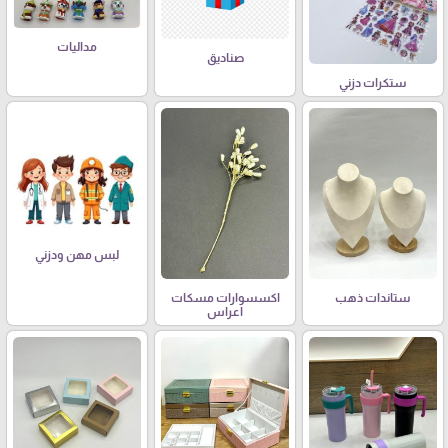
مداليات
صناديق
ستكرات دزني
لبس مهن ودزني
ستاندات ذهب
اكسسوارات مسكات
اعراس