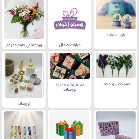
بلورات مائيه
مرايات اطفال
ورد صناعي ضمم وعروق
ضمم خضار و أغصان
مستلزمات هدايا و
توزيعات
توزيعات