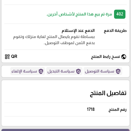
402
مرة تم بيع هذا المنتج لأشخاص آخرين.
طريقة الدفع
الدفع عند الإستلام
ببساطة نقوم بايصال المنتج لغاية منزلك وتقوم
بدفع الثمن لموظف التوصيل.
qr_code
public
نسخ رابط المنتج
QR
policy
policy
policy
سياسة التوصيل
سياسة التبديل
سياسة الإلغاء
تفاصيل المنتج
رقم المنتج
1718