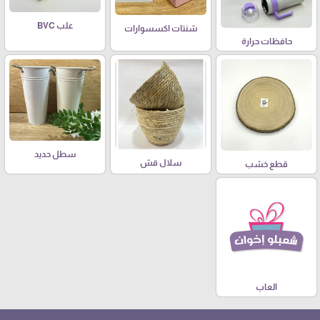
علب BVC
شنتات اكسسوارات
حافظات حرارة
سطل حديد
سلال قش
قطع خشب
العاب