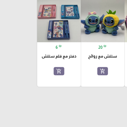
₪
₪
6
20
ستتش مع روائح
دفتر مع قلم ستتش
add_shopping_cart
add_shopping_cart