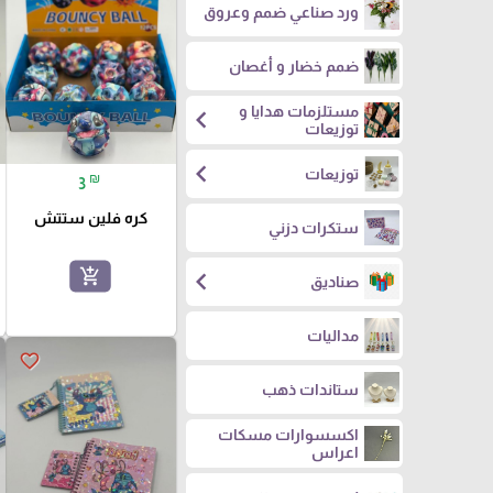
ورد صناعي ضمم وعروق
ضمم خضار و أغصان
مستلزمات هدايا و
chevron_left
توزيعات
chevron_left
توزيعات
₪
3
كره فلين ستتش
ستكرات دزني
add_shopping_cart
chevron_left
صناديق
مداليات
favorite_border
ستاندات ذهب
اكسسوارات مسكات
اعراس