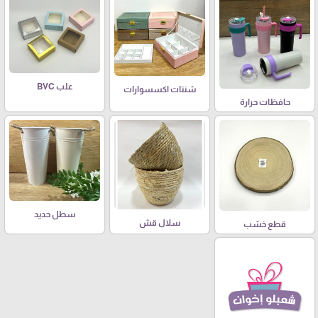
علب BVC
شنتات اكسسوارات
حافظات حرارة
سطل حديد
سلال قش
قطع خشب