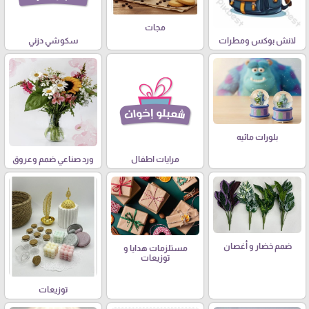
مجات
لانش بوكس ومطرات
سكوشي دزني
بلورات مائيه
مرايات اطفال
ورد صناعي ضمم وعروق
ضمم خضار و أغصان
مستلزمات هدايا و
توزيعات
توزيعات