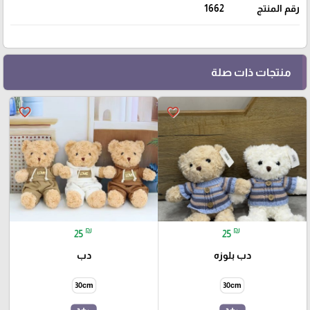
رقم المنتج
1662
منتجات ذات صلة
favorite_border
favorite_border
₪
₪
25
25
دب بلوزه
دب
30cm
30cm