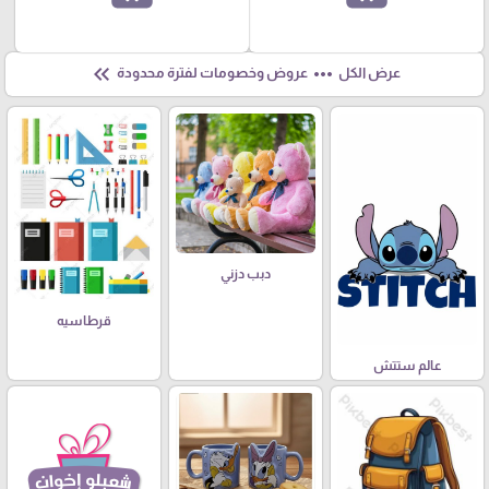
keyboard_double_arrow_left
more_horiz
عرض الكل
عروض وخصومات لفترة محدودة
دبب دزني
قرطاسيه
عالم ستتش