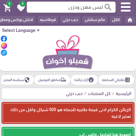
0
0
search
shopping_cart
favorite
home
الكل
عالم ستتش
دبب دزني
قرطاسيه
لانش بوكس ومطرا
Select Language
▼
security
commute
emoji_emotions
ballot
طلباتي السابقة
آراء زبائننا
مناطق التوصيل
سياسة المتجر
الرئيسية
كل المنتجات
دبب دزني
الزبائن الكرام ادنى قيمة طلبيه للجمله هو 500 شيكل واقل من ذلك
تعتبر لاغيه
اضغط هنا لتواصل واتس اب