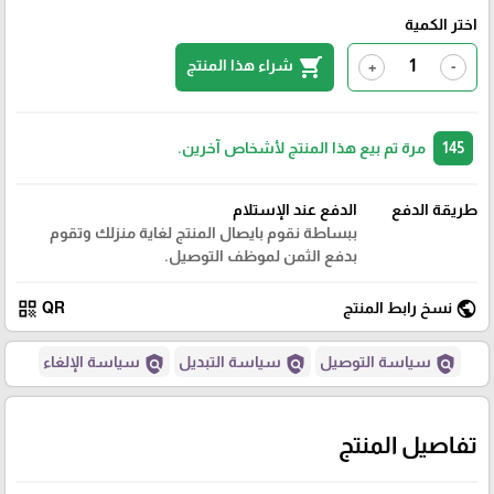
اختر الكمية
shopping_cart
شراء هذا المنتج
+
-
145
مرة تم بيع هذا المنتج لأشخاص آخرين.
طريقة الدفع
الدفع عند الإستلام
ببساطة نقوم بايصال المنتج لغاية منزلك وتقوم
بدفع الثمن لموظف التوصيل.
qr_code
public
نسخ رابط المنتج
QR
policy
policy
policy
سياسة التوصيل
سياسة التبديل
سياسة الإلغاء
تفاصيل المنتج