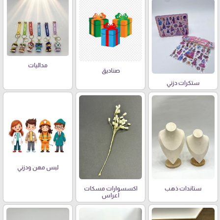
مداليات
صناديق
ستكرات دزني
لبس مهن ودزني
ستاندات ذهب
اكسسوارات مسكات
اعراس