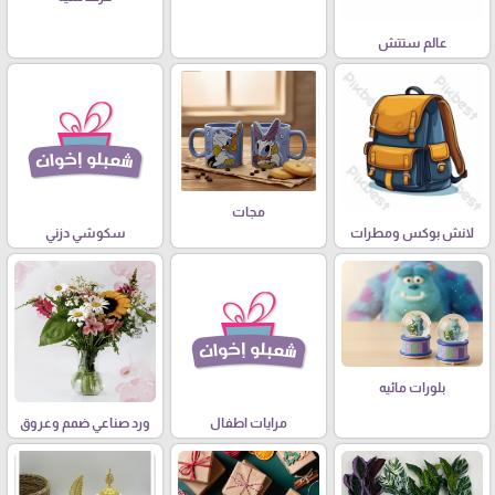
عالم ستتش
مجات
لانش بوكس ومطرات
سكوشي دزني
بلورات مائيه
مرايات اطفال
ورد صناعي ضمم وعروق