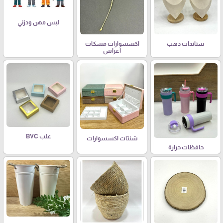
لبس مهن ودزني
ستاندات ذهب
اكسسوارات مسكات
اعراس
علب BVC
شنتات اكسسوارات
حافظات حرارة