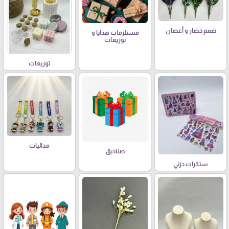
ضمم خضار و أغصان
مستلزمات هدايا و
توزيعات
توزيعات
مداليات
صناديق
ستكرات دزني