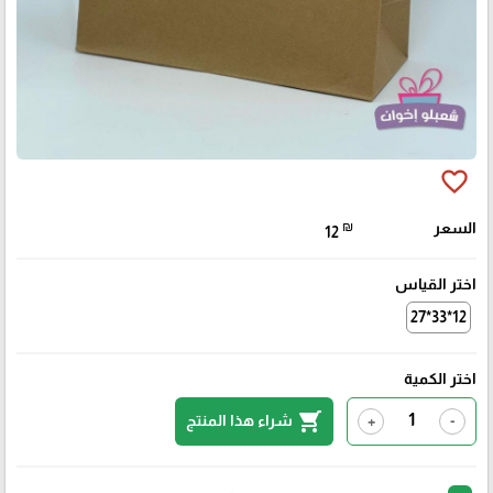
favorite_border
السعر
₪
12
اختر القياس
12*33*27
اختر الكمية
shopping_cart
شراء هذا المنتج
+
-