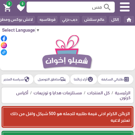
0
0
search
shopping_cart
favorite
home
الكل
عالم ستتش
دبب دزني
قرطاسيه
لانش بوكس ومطرا
Select Language
▼
security
commute
emoji_emotions
ballot
طلباتي السابقة
آراء زبائننا
مناطق التوصيل
سياسة المتجر
الرئيسية
كل المنتجات
مستلزمات هدايا و توزيعات
أكياس
كرتون
الزبائن الكرام ادنى قيمة طلبيه للجمله هو 500 شيكل واقل من ذلك
تعتبر لاغيه