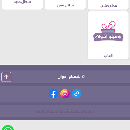
سطل حديد
سلال قش
قطع خشب
العاب
arrow_upward
© شعبلو اخوان
برمجة وتطوير شركة ديجيتال لايف