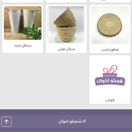
سطل حديد
سلال قش
قطع خشب
العاب
arrow_upward
© شعبلو اخوان