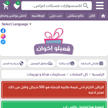
0
0
search
shopping_cart
favorite
home
الكل
عالم ستتش
دبب دزني
قرطاسيه
لانش بوكس ومطرا
Select Language
▼
security
commute
emoji_emotions
ballot
طلباتي السابقة
آراء زبائننا
مناطق التوصيل
سياسة المتجر
الرئيسية
كل المنتجات
مستلزمات هدايا و توزيعات
الزبائن الكرام ادنى قيمة طلبيه للجمله هو 500 شيكل واقل من ذلك
تعتبر لاغيه
اضغط هنا لتواصل واتس اب