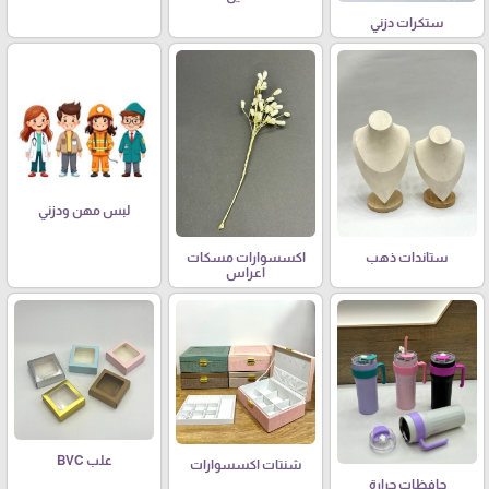
ستكرات دزني
لبس مهن ودزني
ستاندات ذهب
اكسسوارات مسكات
اعراس
علب BVC
شنتات اكسسوارات
حافظات حرارة