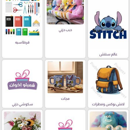
دبب دزني
قرطاسيه
عالم ستتش
مجات
لانش بوكس ومطرات
سكوشي دزني