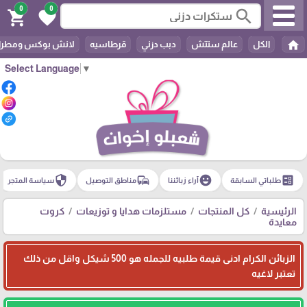
0
0
search
shopping_cart
favorite
home
الكل
عالم ستتش
دبب دزني
قرطاسيه
لانش بوكس ومطرا
Select Language
▼
security
commute
emoji_emotions
ballot
طلباتي السابقة
آراء زبائننا
مناطق التوصيل
سياسة المتجر
الرئيسية
كل المنتجات
مستلزمات هدايا و توزيعات
كروت
معايدة
الزبائن الكرام ادنى قيمة طلبيه للجمله هو 500 شيكل واقل من ذلك
تعتبر لاغيه