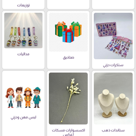
توزيعات
مداليات
صناديق
ستكرات دزني
لبس مهن ودزني
ستاندات ذهب
اكسسوارات مسكات
اعراس