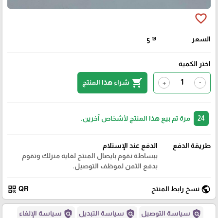
favorite_border
السعر
₪
5
اختر الكمية
shopping_cart
شراء هذا المنتج
+
-
24
مرة تم بيع هذا المنتج لأشخاص آخرين.
طريقة الدفع
الدفع عند الإستلام
ببساطة نقوم بايصال المنتج لغاية منزلك وتقوم
بدفع الثمن لموظف التوصيل.
qr_code
public
نسخ رابط المنتج
QR
policy
policy
policy
سياسة التوصيل
سياسة التبديل
سياسة الإلغاء