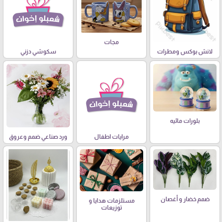
مجات
لانش بوكس ومطرات
سكوشي دزني
بلورات مائيه
مرايات اطفال
ورد صناعي ضمم وعروق
ضمم خضار و أغصان
مستلزمات هدايا و
توزيعات