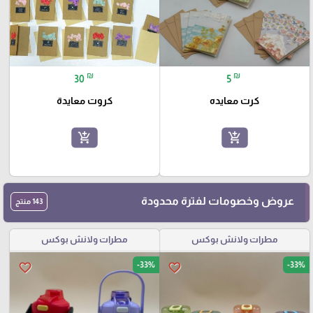
₪
₪
30
5
كرت معايده
كروت معايدة
add_shopping_cart
add_shopping_cart
عروض وخصومات لفترة محدودة
143 منتج
مطرات ولانش بوكس
مطرات ولانش بوكس
-33%
-33%
favorite_border
favorite_border