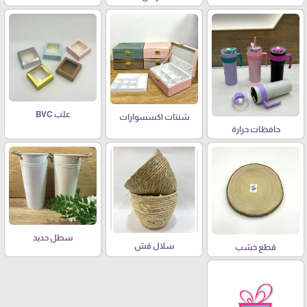
علب BVC
شنتات اكسسوارات
حافظات حرارة
سطل حديد
سلال قش
قطع خشب