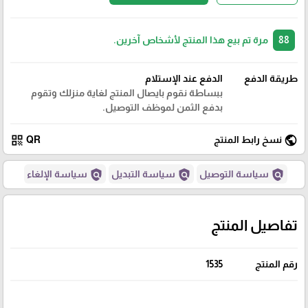
88
مرة تم بيع هذا المنتج لأشخاص آخرين.
طريقة الدفع
الدفع عند الإستلام
ببساطة نقوم بايصال المنتج لغاية منزلك وتقوم
بدفع الثمن لموظف التوصيل.
qr_code
public
نسخ رابط المنتج
QR
policy
policy
policy
سياسة التوصيل
سياسة التبديل
سياسة الإلغاء
تفاصيل المنتج
رقم المنتج
1535