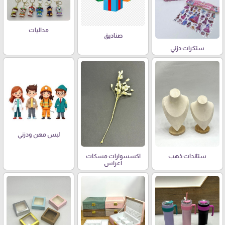
مداليات
صناديق
ستكرات دزني
لبس مهن ودزني
ستاندات ذهب
اكسسوارات مسكات
اعراس