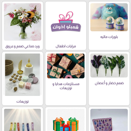
بلورات مائيه
مرايات اطفال
ورد صناعي ضمم وعروق
ضمم خضار و أغصان
مستلزمات هدايا و
توزيعات
توزيعات