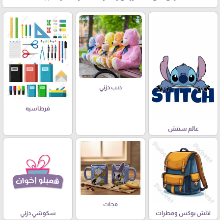
دبب دزني
قرطاسيه
عالم ستتش
مجات
لانش بوكس ومطرات
سكوشي دزني