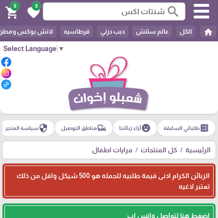
0
0
search
shopping_cart
favorite
home
الكل
عالم ستتش
دبب دزني
قرطاسيه
لانش بوكس ومطرا
Select Language
▼
security
commute
emoji_emotions
ballot
طلباتي السابقة
آراء زبائننا
مناطق التوصيل
سياسة المتجر
الرئيسية
كل المنتجات
مرايات اطفال
الزبائن الكرام ادنى قيمة طلبيه للجمله هو 500 شيكل واقل من ذلك
تعتبر لاغيه
اضغط هنا لتواصل واتس اب