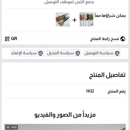
بدفع الثمن لموظف التوصيل.
يمكن شراؤها معاً
add
qr_code
public
نسخ رابط المنتج
QR
policy
policy
policy
سياسة التوصيل
سياسة التبديل
سياسة الإلغاء
تفاصيل المنتج
رقم المنتج
1432
مزيداً من الصور والفيديو