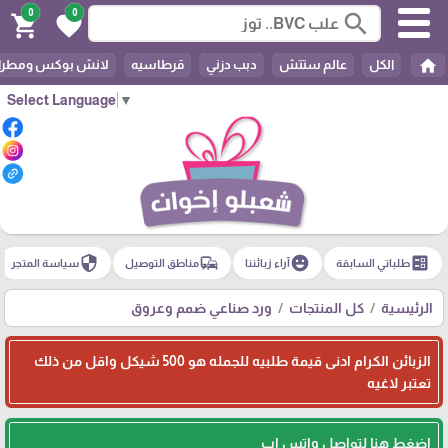
0
0
search
shopping_cart
favorite
home
الكل
عالم ستتش
دبب دزني
قرطاسيه
لانش بوكس ومطرا
Select Language
▼
security
commute
emoji_emotions
ballot
طلباتي السابقة
آراء زبائننا
مناطق التوصيل
سياسة المتجر
الرئيسية
كل المنتجات
ورد صناعي ضمم وعروق
الزبائن الكرام ادنى قيمة طلبيه للجمله هو 500 شيكل واقل من ذلك
تعتبر لاغيه
اضغط هنا لتواصل واتس اب