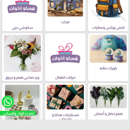
مجات
لانش بوكس ومطرات
سكوشي دزني
بلورات مائيه
مرايات اطفال
ورد صناعي ضمم وعروق
تحدث الينا - واتساب
ضمم خضار و أغصان
مستلزمات هدايا و
توزيعات