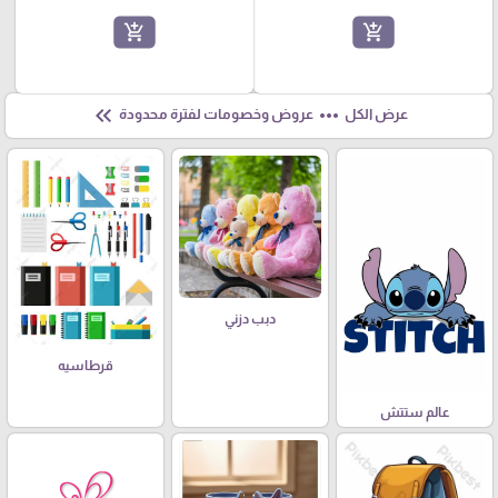
add_shopping_cart
add_shopping_cart
keyboard_double_arrow_left
more_horiz
عرض الكل
عروض وخصومات لفترة محدودة
دبب دزني
قرطاسيه
عالم ستتش