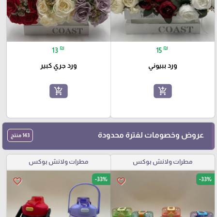
₪
₪
13
15
ورد ببيوني
ورد جري كبير
add_shopping_cart
add_shopping_cart
عروض وخصومات لفترة محدودة
143 منتج
مطرات ولانش بوكس
مطرات ولانش بوكس
-33%
-33%
favorite_border
favorite_border