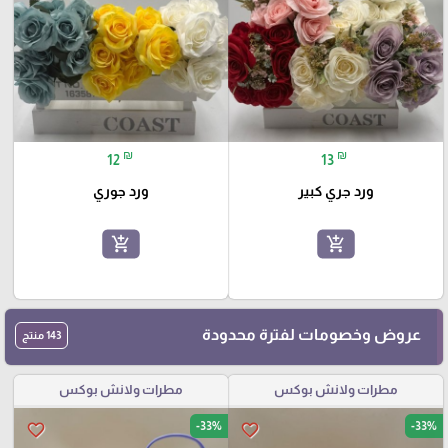
₪
₪
12
13
ورد جري كبير
ورد جوري
add_shopping_cart
add_shopping_cart
عروض وخصومات لفترة محدودة
143 منتج
مطرات ولانش بوكس
مطرات ولانش بوكس
-33%
-33%
favorite_border
favorite_border