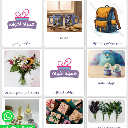
مجات
لانش بوكس ومطرات
سكوشي دزني
بلورات مائيه
مرايات اطفال
ورد صناعي ضمم وعروق
تحدث الينا - واتساب