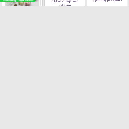
ضمم خضار و أغصان
مستلزمات هدايا و
توزيعات
توزيعات
مداليات
صناديق
ستكرات دزني
لبس مهن ودزني