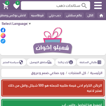
0
0
search
shopping_cart
favorite
home
الكل
عالم ستتش
دبب دزني
قرطاسيه
لانش بوكس ومطرا
Select Language
▼
security
commute
emoji_emotions
ballot
طلباتي السابقة
آراء زبائننا
مناطق التوصيل
سياسة المتجر
الرئيسية
كل المنتجات
ورد صناعي ضمم وعروق
الزبائن الكرام ادنى قيمة طلبيه للجمله هو 500 شيكل واقل من ذلك
تعتبر لاغيه
اضغط هنا لتواصل واتس اب