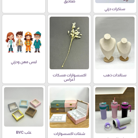
صناديق
ستكرات دزني
لبس مهن ودزني
ستاندات ذهب
اكسسوارات مسكات
اعراس
علب BVC
شنتات اكسسوارات