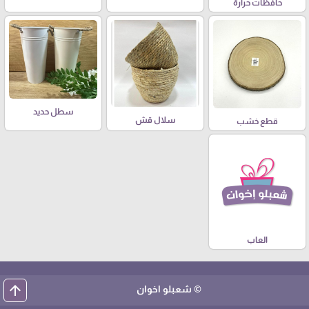
حافظات حرارة
سطل حديد
سلال قش
قطع خشب
العاب
arrow_upward
© شعبلو اخوان