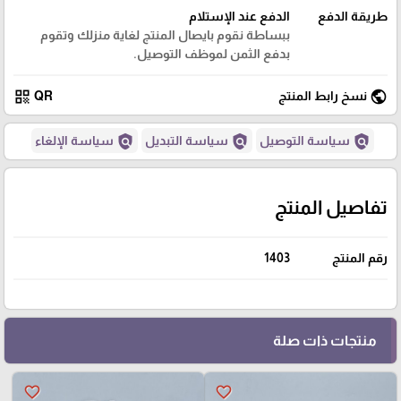
طريقة الدفع
الدفع عند الإستلام
ببساطة نقوم بايصال المنتج لغاية منزلك وتقوم
بدفع الثمن لموظف التوصيل.
qr_code
public
نسخ رابط المنتج
QR
policy
policy
policy
سياسة التوصيل
سياسة التبديل
سياسة الإلغاء
تفاصيل المنتج
رقم المنتج
1403
منتجات ذات صلة
favorite_border
favorite_border