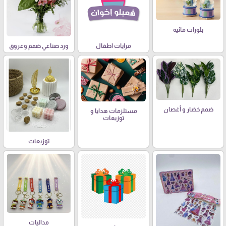
بلورات مائيه
مرايات اطفال
ورد صناعي ضمم وعروق
ضمم خضار و أغصان
مستلزمات هدايا و
توزيعات
توزيعات
مداليات