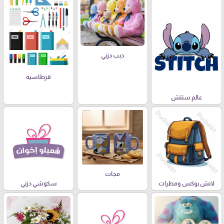
دبب دزني
قرطاسيه
عالم ستتش
مجات
لانش بوكس ومطرات
سكوشي دزني