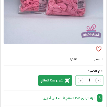
favorite_border
السعر
₪
30
اختر الكمية
shopping_cart
شراء هذا المنتج
+
-
3
مرة تم بيع هذا المنتج لأشخاص آخرين.