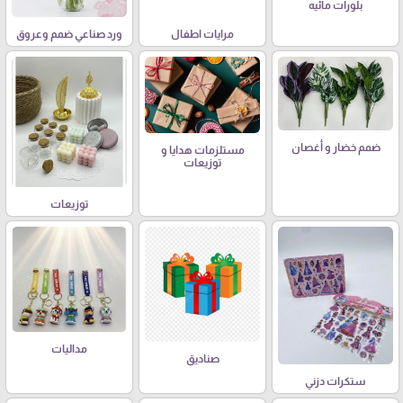
بلورات مائيه
مرايات اطفال
ورد صناعي ضمم وعروق
ضمم خضار و أغصان
مستلزمات هدايا و
توزيعات
توزيعات
مداليات
صناديق
ستكرات دزني