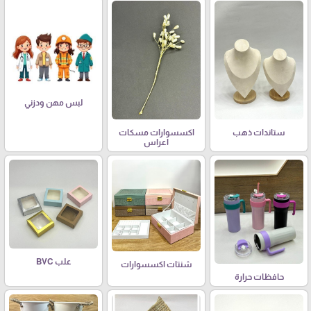
لبس مهن ودزني
ستاندات ذهب
اكسسوارات مسكات
اعراس
علب BVC
شنتات اكسسوارات
حافظات حرارة