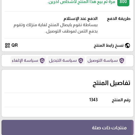
800
مرة تم بيع هذا المنتج لأشخاص آخرين.
طريقة الدفع
الدفع عند الإستلام
ببساطة نقوم بايصال المنتج لغاية منزلك وتقوم
بدفع الثمن لموظف التوصيل.
qr_code
public
نسخ رابط المنتج
QR
policy
policy
policy
سياسة التوصيل
سياسة التبديل
سياسة الإلغاء
تفاصيل المنتج
رقم المنتج
1343
منتجات ذات صلة