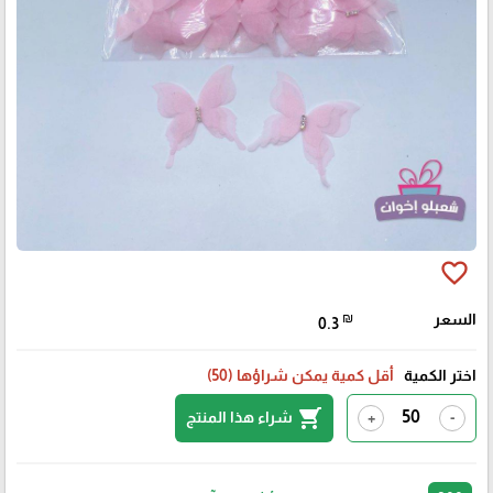
favorite_border
السعر
₪
0.3
اختر الكمية
أقل كمية يمكن شراؤها (50)
shopping_cart
شراء هذا المنتج
+
-