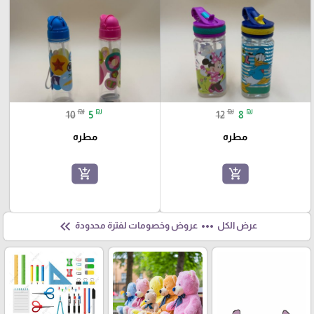
₪
₪
₪
₪
10
5
12
8
مطره
مطره
add_shopping_cart
add_shopping_cart
keyboard_double_arrow_left
more_horiz
عرض الكل
عروض وخصومات لفترة محدودة