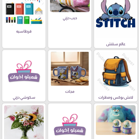
دبب دزني
قرطاسيه
عالم ستتش
مجات
لانش بوكس ومطرات
سكوشي دزني