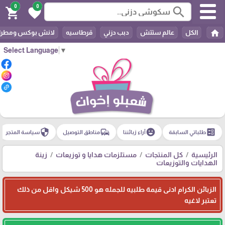
0
0
search
shopping_cart
favorite
home
الكل
عالم ستتش
دبب دزني
قرطاسيه
لانش بوكس ومطرا
Select Language
▼
security
commute
emoji_emotions
ballot
طلباتي السابقة
آراء زبائننا
مناطق التوصيل
سياسة المتجر
الرئيسية
كل المنتجات
مستلزمات هدايا و توزيعات
زينة
الهدايات والتوزيعات
الزبائن الكرام ادنى قيمة طلبيه للجمله هو 500 شيكل واقل من ذلك
تعتبر لاغيه