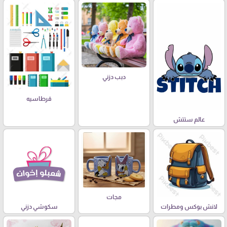
دبب دزني
قرطاسيه
عالم ستتش
مجات
لانش بوكس ومطرات
سكوشي دزني