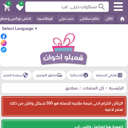
0
0
search
shopping_cart
favorite
home
الكل
عالم ستتش
دبب دزني
قرطاسيه
لانش بوكس ومطرا
Select Language
▼
security
commute
emoji_emotions
ballot
طلباتي السابقة
آراء زبائننا
مناطق التوصيل
سياسة المتجر
الرئيسية
كل المنتجات
صناديق
الزبائن الكرام ادنى قيمة طلبيه للجمله هو 500 شيكل واقل من ذلك
تعتبر لاغيه
اضغط هنا لتواصل واتس اب