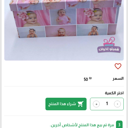
favorite_border
السعر
₪
50
اختر الكمية
shopping_cart
شراء هذا المنتج
+
-
3
مرة تم بيع هذا المنتج لأشخاص آخرين.