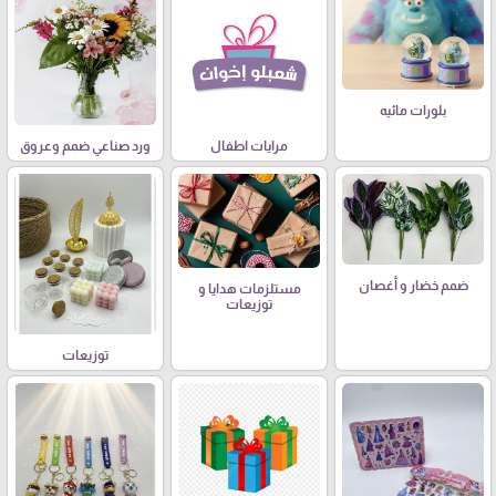
بلورات مائيه
مرايات اطفال
ورد صناعي ضمم وعروق
ضمم خضار و أغصان
مستلزمات هدايا و
توزيعات
توزيعات