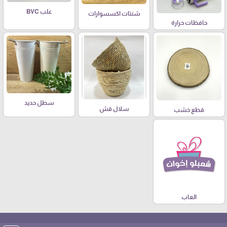
علب BVC
شنتات اكسسوارات
حافظات حرارة
سطل حديد
سلال قش
قطع خشب
العاب