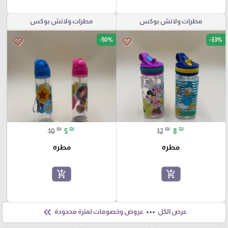
مطرات ولانش بوكس
مطرات ولانش بوكس
-50%
-33%
favorite_border
favorite_border
₪
₪
₪
₪
10
5
12
8
مطره
مطره
add_shopping_cart
add_shopping_cart
keyboard_double_arrow_left
more_horiz
عرض الكل
عروض وخصومات لفترة محدودة