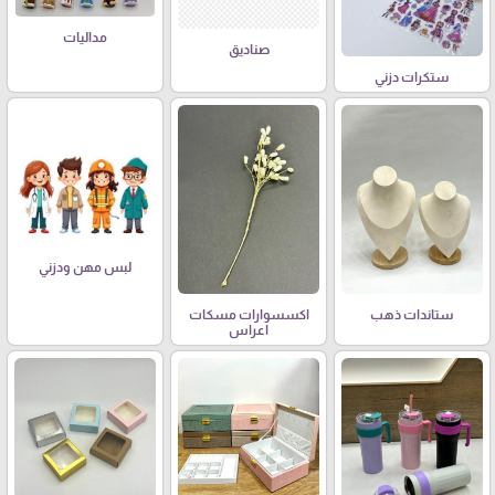
مداليات
صناديق
ستكرات دزني
لبس مهن ودزني
ستاندات ذهب
اكسسوارات مسكات
اعراس