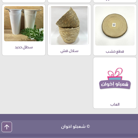
سطل حديد
سلال قش
قطع خشب
العاب
arrow_upward
© شعبلو اخوان