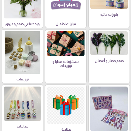
بلورات مائيه
مرايات اطفال
ورد صناعي ضمم وعروق
ضمم خضار و أغصان
مستلزمات هدايا و
توزيعات
توزيعات
مداليات
صناديق