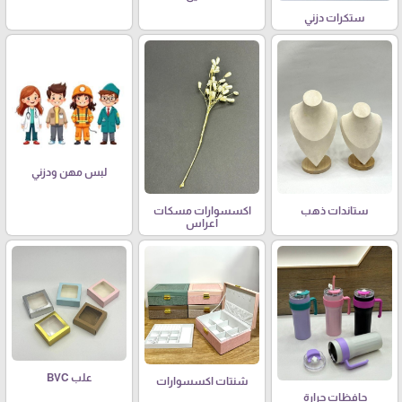
ستكرات دزني
لبس مهن ودزني
ستاندات ذهب
اكسسوارات مسكات
اعراس
علب BVC
شنتات اكسسوارات
حافظات حرارة