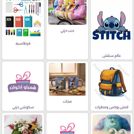
دبب دزني
قرطاسيه
عالم ستتش
مجات
لانش بوكس ومطرات
سكوشي دزني