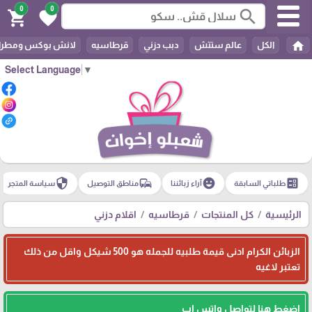
0
0
search
shopping_cart
favorite
home
الكل
عالم ستتش
دبب دزني
قرطاسيه
لانش بوكس ومطرا
Select Language
▼
security
commute
emoji_emotions
ballot
طلباتي السابقة
آراء زبائننا
مناطق التوصيل
سياسة المتجر
الرئيسية
كل المنتجات
قرطاسيه
اقلام دزني
الزبائن الكرام ادنى قيمة طلبيه للجمله هو 500 شيكل واقل من ذلك
تعتبر لاغيه
اضغط هنا لتواصل واتس اب