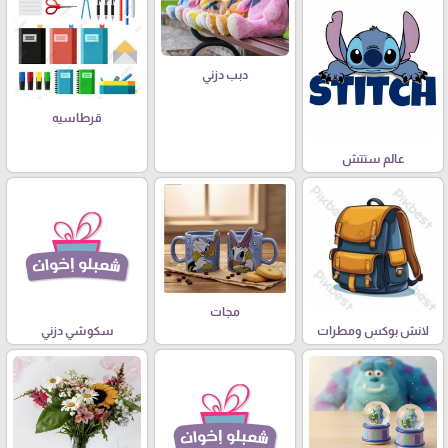
دبب دزني
قرطاسيه
عالم ستتش
مجات
لانش بوكس ومطرات
سكوشي دزني