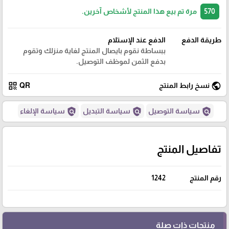
570
مرة تم بيع هذا المنتج لأشخاص آخرين.
طريقة الدفع
الدفع عند الإستلام
ببساطة نقوم بايصال المنتج لغاية منزلك وتقوم
بدفع الثمن لموظف التوصيل.
qr_code
public
نسخ رابط المنتج
QR
policy
policy
policy
سياسة التوصيل
سياسة التبديل
سياسة الإلغاء
تفاصيل المنتج
رقم المنتج
1242
منتجات ذات صلة