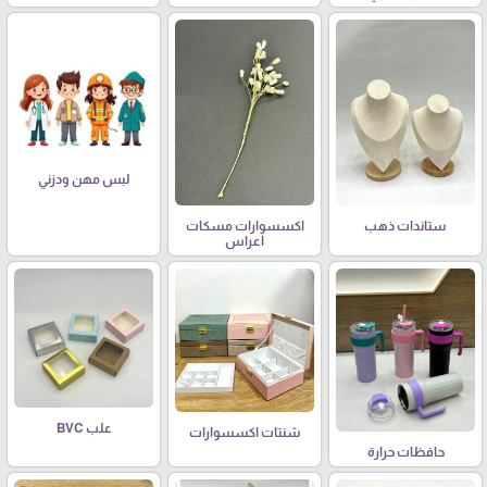
لبس مهن ودزني
ستاندات ذهب
اكسسوارات مسكات
اعراس
علب BVC
شنتات اكسسوارات
حافظات حرارة