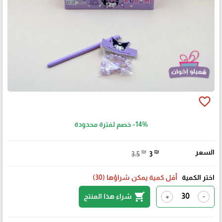
favorite_border
-14%
خصم لفترة محدودة
السعر
₪
₪
3.5
3
اختر الكمية
أقل كمية يمكن شراؤها (30)
shopping_cart
شراء هذا المنتج
+
-