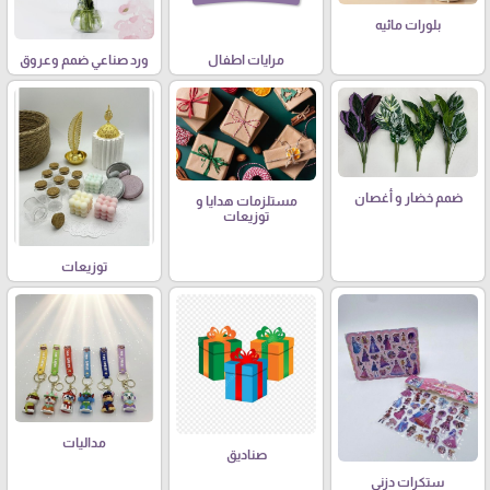
بلورات مائيه
مرايات اطفال
ورد صناعي ضمم وعروق
ضمم خضار و أغصان
مستلزمات هدايا و
توزيعات
توزيعات
مداليات
صناديق
ستكرات دزني