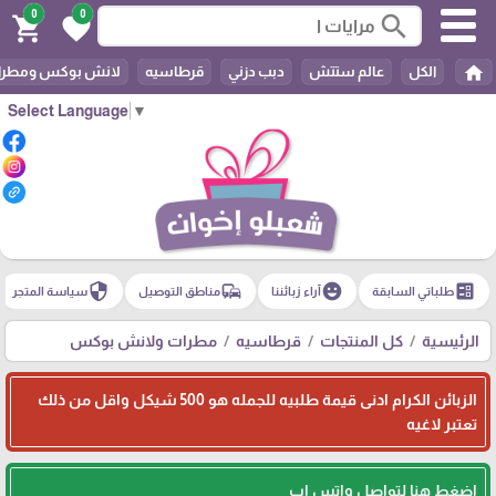
0
0
search
shopping_cart
favorite
home
الكل
عالم ستتش
دبب دزني
قرطاسيه
لانش بوكس ومطرا
Select Language
▼
security
commute
emoji_emotions
ballot
طلباتي السابقة
آراء زبائننا
مناطق التوصيل
سياسة المتجر
الرئيسية
كل المنتجات
قرطاسيه
مطرات ولانش بوكس
الزبائن الكرام ادنى قيمة طلبيه للجمله هو 500 شيكل واقل من ذلك
تعتبر لاغيه
اضغط هنا لتواصل واتس اب