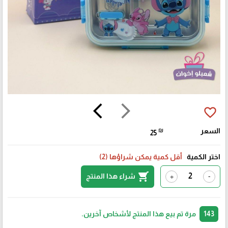
arrow_back_ios
arrow_forward_ios
favorite_border
السعر
₪
25
اختر الكمية
أقل كمية يمكن شراؤها (2)
shopping_cart
شراء هذا المنتج
+
-
143
مرة تم بيع هذا المنتج لأشخاص آخرين.