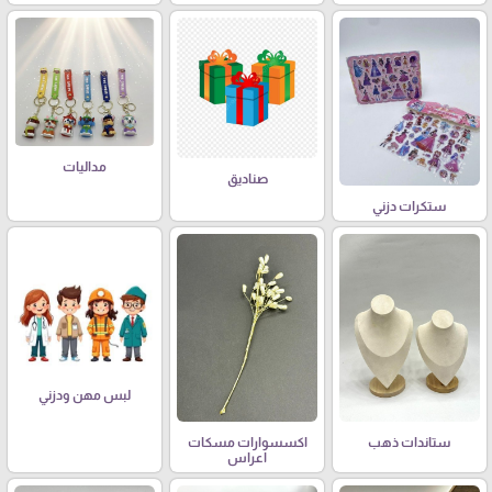
مداليات
صناديق
ستكرات دزني
لبس مهن ودزني
ستاندات ذهب
اكسسوارات مسكات
اعراس