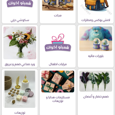
مجات
لانش بوكس ومطرات
سكوشي دزني
بلورات مائيه
مرايات اطفال
ورد صناعي ضمم وعروق
ضمم خضار و أغصان
مستلزمات هدايا و
توزيعات
توزيعات