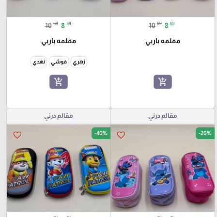
₪
₪
₪
₪
10
8
10
8
مقلمه باربي
مقلمه باربي
زهري
فوشي
نهدي
add_shopping_cart
add_shopping_cart
مقالم دزني
مقالم دزني
-40%
-20%
favorite_border
favorite_border