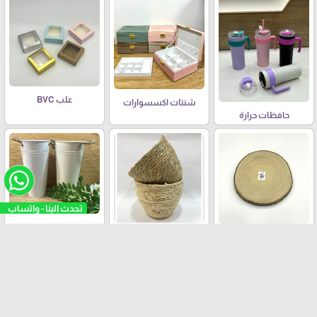
علب BVC
شنتات اكسسوارات
حافظات حرارة
تحدث الينا - واتساب
سطل حديد
سلال قش
قطع خشب