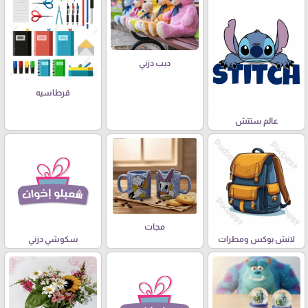
دبب دزني
قرطاسيه
عالم ستتش
مجات
لانش بوكس ومطرات
سكوشي دزني