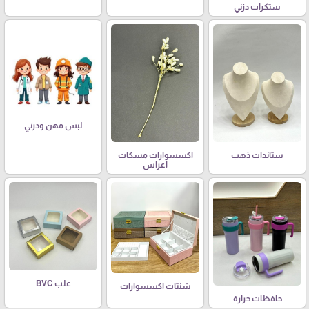
ستكرات دزني
لبس مهن ودزني
ستاندات ذهب
اكسسوارات مسكات
اعراس
علب BVC
شنتات اكسسوارات
حافظات حرارة