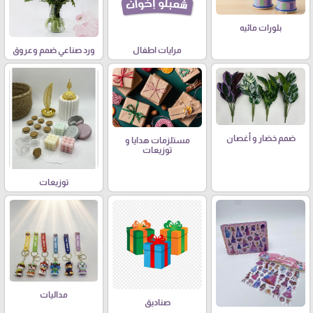
بلورات مائيه
مرايات اطفال
ورد صناعي ضمم وعروق
ضمم خضار و أغصان
مستلزمات هدايا و
توزيعات
توزيعات
مداليات
صناديق