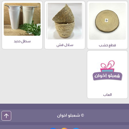
سطل حديد
سلال قش
قطع خشب
العاب
arrow_upward
© شعبلو اخوان