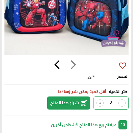
arrow_back_ios
arrow_forward_ios
favorite_border
السعر
₪
25
اختر الكمية
أقل كمية يمكن شراؤها (2)
shopping_cart
شراء هذا المنتج
+
-
10
مرة تم بيع هذا المنتج لأشخاص آخرين.