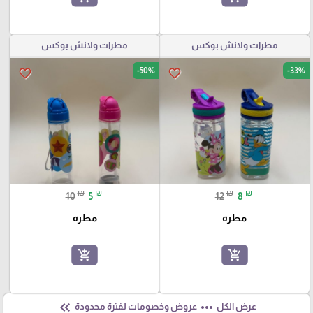
مطرات ولانش بوكس
مطرات ولانش بوكس
-50%
-33%
favorite_border
favorite_border
₪
₪
₪
₪
10
5
12
8
مطره
مطره
add_shopping_cart
add_shopping_cart
keyboard_double_arrow_left
more_horiz
عرض الكل
عروض وخصومات لفترة محدودة