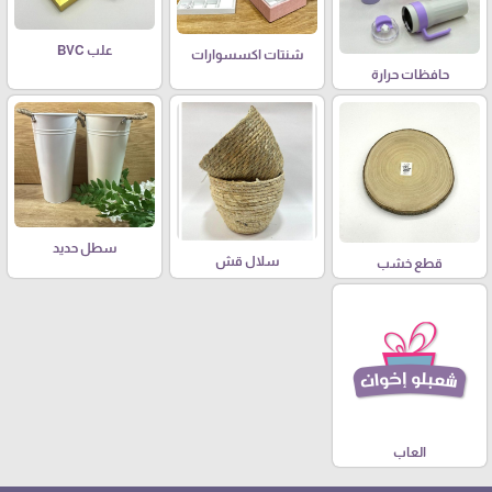
علب BVC
شنتات اكسسوارات
حافظات حرارة
سطل حديد
سلال قش
قطع خشب
العاب