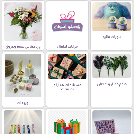
بلورات مائيه
مرايات اطفال
ورد صناعي ضمم وعروق
ضمم خضار و أغصان
مستلزمات هدايا و
توزيعات
توزيعات