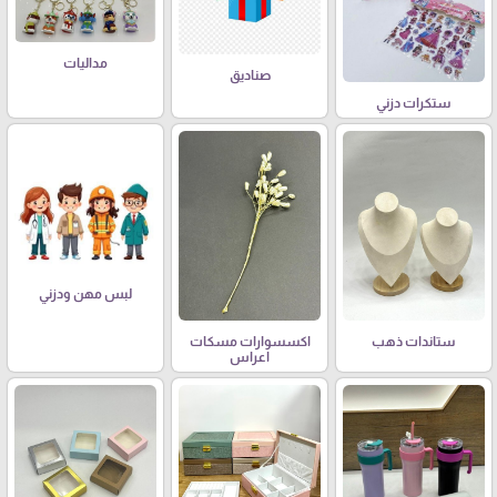
مداليات
صناديق
ستكرات دزني
لبس مهن ودزني
ستاندات ذهب
اكسسوارات مسكات
اعراس