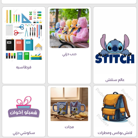
دبب دزني
قرطاسيه
عالم ستتش
مجات
لانش بوكس ومطرات
سكوشي دزني