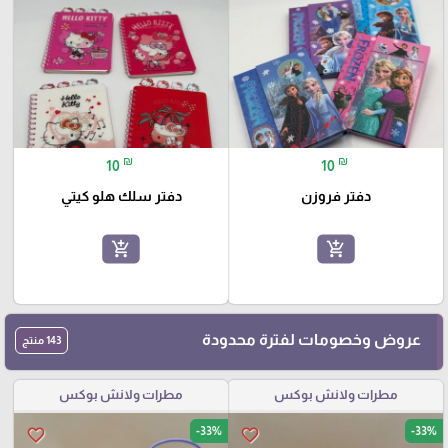
₪
₪
10
10
دفتر فروزن
دفتر سلك هلو كيتي
add_shopping_cart
add_shopping_cart
عروض وخصومات لفترة محدودة
143 منتج
مطرات ولانش بوكس
مطرات ولانش بوكس
-33%
-33%
favorite_border
favorite_border