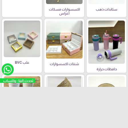
ستاندات ذهب
اكسسوارات مسكات
اعراس
علب BVC
شنتات اكسسوارات
حافظات حرارة
تحدث الينا - واتساب
سطل حديد
سلال قش
قطع خشب