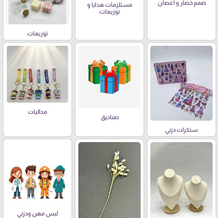
ضمم خضار و أغصان
مستلزمات هدايا و
توزيعات
توزيعات
مداليات
صناديق
ستكرات دزني
لبس مهن ودزني