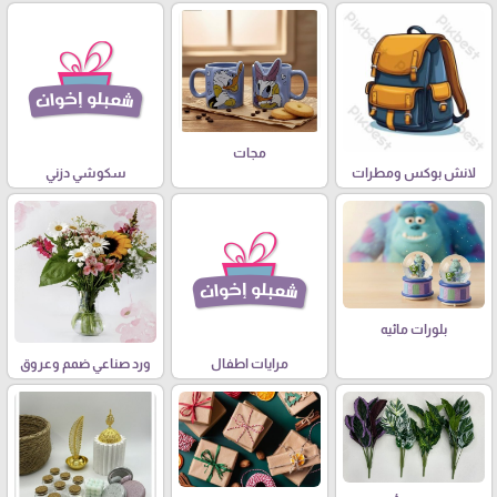
مجات
لانش بوكس ومطرات
سكوشي دزني
بلورات مائيه
مرايات اطفال
ورد صناعي ضمم وعروق