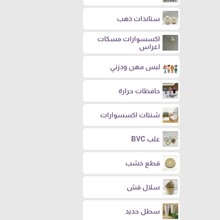
ستاندات ذهب
اكسسوارات مسكات
اعراس
لبس مهن ودزني
حافظات حرارة
شنتات اكسسوارات
علب BVC
قطع خشب
سلال قش
سطل حديد