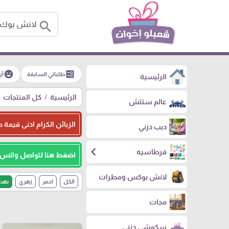
search
emoji_emotions
ballot
طلباتي السابقة
آر
الرئيسية
الرئيسية
كل المنتجات
عالم ستتش
الزبائن الكرام ادنى قيمة طلبيه للجمله هو 500
دبب دزني
chevron_left
قرطاسيه
اضغط هنا لتواصل واتس
لانش بوكس ومطرات
الكل
احمر
زهري
نهد
مجات
سكوشي دزني